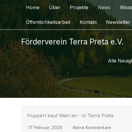
Zum
Home
Über
Projekte
News
Wiss
Inhalt
springen
Öffentlichkeitsarbeit
Kontakt
Newsletter
Förderverein Terra Preta e.V.
Alle Neuig
Huppert baut Wein an – in Terra Preta
17 Februar, 2026
Keine Kommentare