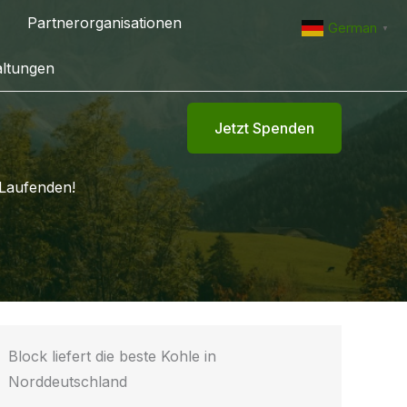
Partnerorganisationen
German
▼
altungen
Jetzt Spenden
 Laufenden!
Block liefert die beste Kohle in
Norddeutschland