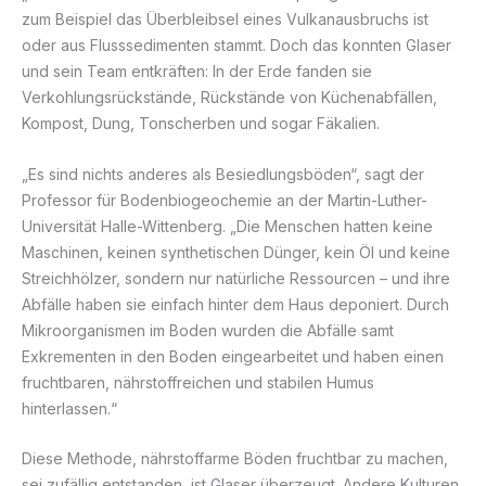
zum Beispiel das Überbleibsel eines Vulkanausbruchs ist
oder aus Flusssedimenten stammt. Doch das konnten Glaser
und sein Team entkräften: In der Erde fanden sie
Verkohlungsrückstände, Rückstände von Küchenabfällen,
Kompost, Dung, Tonscherben und sogar Fäkalien.
„Es sind nichts anderes als Besiedlungsböden“, sagt der
Professor für Bodenbiogeochemie an der Martin-Luther-
Universität Halle-Wittenberg. „Die Menschen hatten keine
Maschinen, keinen synthetischen Dünger, kein Öl und keine
Streichhölzer, sondern nur natürliche Ressourcen – und ihre
Abfälle haben sie einfach hinter dem Haus deponiert. Durch
Mikroorganismen im Boden wurden die Abfälle samt
Exkrementen in den Boden eingearbeitet und haben einen
fruchtbaren, nährstoffreichen und stabilen Humus
hinterlassen.“
Diese Methode, nährstoffarme Böden fruchtbar zu machen,
sei zufällig entstanden, ist Glaser überzeugt. Andere Kulturen