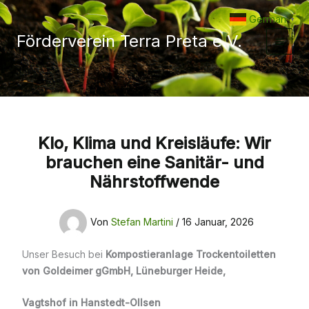
Zum
German
▼
Inhalt
Förderverein Terra Preta e.V.
springen
Klo, Klima und Kreisläufe: Wir
brauchen eine Sanitär- und
Nährstoffwende
Von
Stefan Martini
/
16 Januar, 2026
Unser Besuch bei
Kompostieranlage Trockentoiletten
von Goldeimer gGmbH, Lüneburger Heide
,
Vagtshof in
Hanstedt-Ollsen