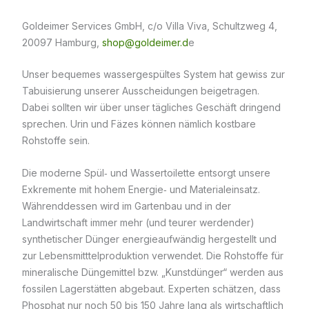
Goldeimer Services GmbH, c/o Villa Viva, Schultzweg 4,
20097 Hamburg,
shop@goldeimer.d
e
Unser bequemes wassergespültes System hat gewiss zur
Tabuisierung unserer Ausscheidungen beigetragen.
Dabei sollten wir über unser tägliches Geschäft dringend
sprechen. Urin und Fäzes können nämlich kostbare
Rohstoffe sein.
Die moderne Spül‐ und Wassertoilette entsorgt unsere
Exkremente mit hohem Energie‐ und Materialeinsatz.
Währenddessen wird im Gartenbau und in der
Landwirtschaft immer mehr (und teurer werdender)
synthetischer Dünger energieaufwändig hergestellt und
zur Lebensmitttelproduktion verwendet. Die Rohstoffe für
mineralische Düngemittel bzw. „Kunstdünger“ werden aus
fossilen Lagerstätten abgebaut. Experten schätzen, dass
Phosphat nur noch 50 bis 150 Jahre lang als wirtschaftlich