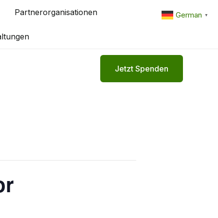
Partnerorganisationen
German
▼
altungen
Jetzt Spenden
or