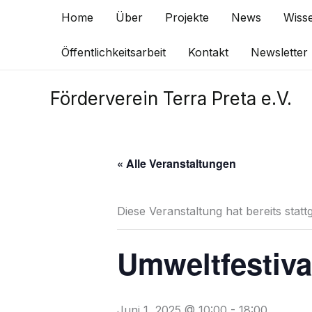
Zum
Home
Über
Projekte
News
Wiss
Inhalt
springen
Öffentlichkeitsarbeit
Kontakt
Newsletter
Förderverein Terra Preta e.V.
« Alle Veranstaltungen
Diese Veranstaltung hat bereits stat
Umweltfestiv
Juni 1, 2025 @ 10:00
-
18:00